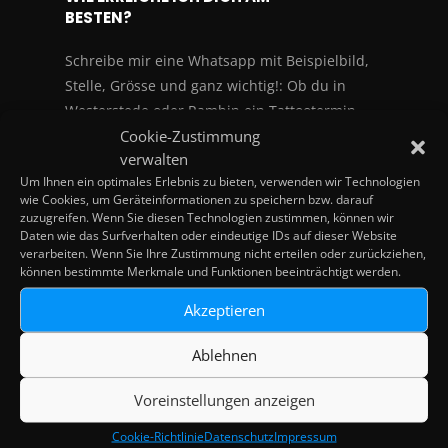
BESTEN?
Schreibe mir eine Whatsapp mit Beispielbild,
Stelle, Grösse und ganz wichtig!: Ob du in
Westerstede oder Rambin ein Tattootermin
Cookie-Zustimmung
möchtest, dann kann ich dir am schnellsten
verwalten
einen Preis sagen 🙂
Um Ihnen ein optimales Erlebnis zu bieten, verwenden wir Technologien
WARUM HAST DU KEINE FESTEN
wie Cookies, um Geräteinformationen zu speichern bzw. darauf
ÖFFNUNGSZEITEN?
zuzugreifen. Wenn Sie diesen Technologien zustimmen, können wir
Daten wie das Surfverhalten oder eindeutige IDs auf dieser Website
WIE KANN ICH BEZAHLEN?
verarbeiten. Wenn Sie Ihre Zustimmung nicht erteilen oder zurückziehen,
können bestimmte Merkmale und Funktionen beeinträchtigt werden.
WOZU MUSS ICH EINE
EINVERSTÄNDNISERKLÄRUNG
Akzeptieren
UNTERSCHREIBEN?
WAS PASSIERT, WENN ICH MEINEN
Ablehnen
TERMIN NICHT WAHRNEHME?
Voreinstellungen anzeigen
Cookie-Richtlinie
Datenschutz
Impressum